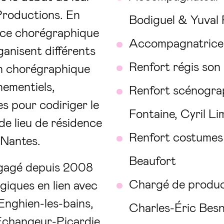
Productions. En
Bodiguel & Yuval
èce chorégraphique
Accompagnatrice 
rganisent différents
Renfort régis son
on chorégraphique
nementiels,
Renfort scénograp
es pour codiriger le
Fontaine, Cyril Li
de lieu de résidence
Renfort costumes :
 Nantes.
Beaufort
ngagé depuis 2008
Chargé de produc
iques en lien avec
Enghien-les-bains,
Charles-Éric Besn
changeur-Picardie,