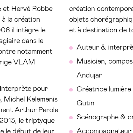
c et Hervé Robbe
création contemporai
 à la création
objets chorégraphiq
6 il intègre le
et à destination de t
giaire dans le
Auteur & interprè
contre notamment
Musicien, composi
dirige VLAM
Andujar
 interprète pour
Créatrice lumière 
, Michel Kelemenis
Gutin
ment Arthur Perole
Scénographe & cr
2013, le triptyque
Accompagnateur·i
 le début de leur