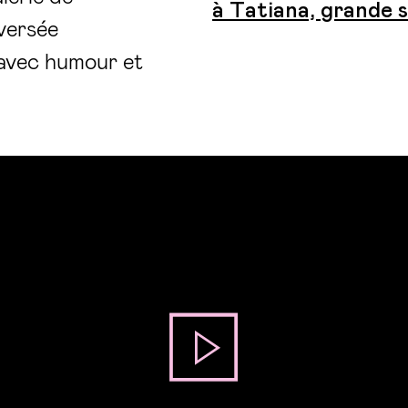
à Tatiana, grande 
versée
 avec humour et