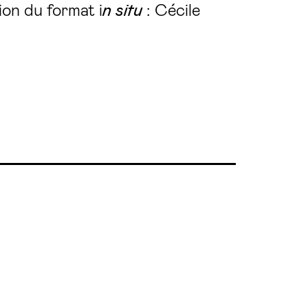
ion du format i
n situ
: Cécile