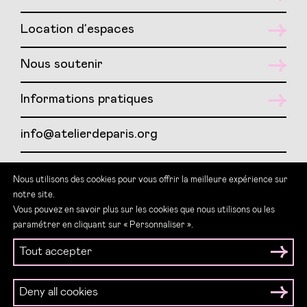
Location d’espaces
Nous soutenir
Informations pratiques
info@atelierdeparis.org
01 417 417 07
Nous utilisons des cookies pour vous offrir la meilleure expérience sur
notre site.
Teams : LSF Atelier de Paris
Vous pouvez en savoir plus sur les cookies que nous utilisons ou les
paramétrer en cliquant sur « Personnaliser ».
Tout accepter
Deny all cookies
Mentions légales
CGU
CGV
© Atelier de Paris 2026